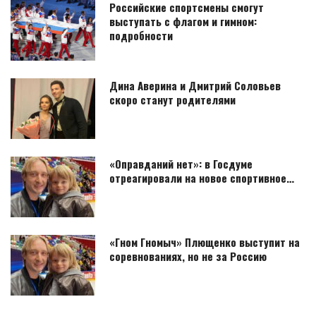
Российские спортсмены смогут
выступать с флагом и гимном:
подробности
Дина Аверина и Дмитрий Соловьев
скоро станут родителями
«Оправданий нет»: в Госдуме
отреагировали на новое спортивное…
«Гном Гномыч» Плющенко выступит на
соревнованиях, но не за Россию