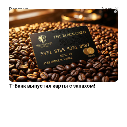
i
ПОЛИТИКА
ПОЛИТИКА
Т-Банк выпустил карты с запахом!
Стало известно, на каком языке
говорят Зеленский и его офис