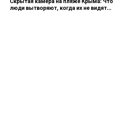
Скрытая камера на пляже Крыма: Что
5 августа, 2026
люди вытворяют, когда их не видят...
ПОЛИТИКА
Экс-депутат Верховной рады рассказал, сколько
процентов Украины успел продать Зеленский
3 августа, 2026