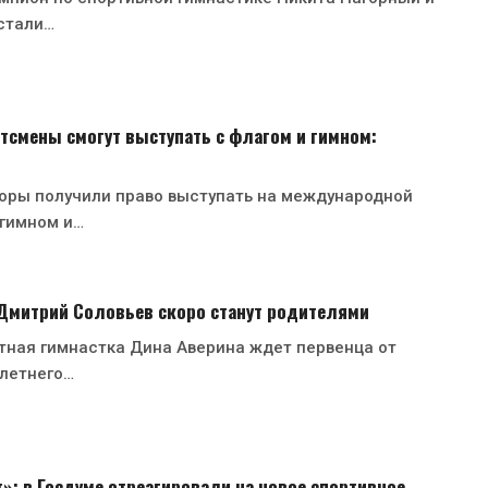
стали…
тсмены смогут выступать с флагом и гимном:
оры получили право выступать на международной
 гимном и…
 Дмитрий Соловьев скоро станут родителями
тная гимнастка Дина Аверина ждет первенца от
-летнего…
»: в Госдуме отреагировали на новое спортивное…