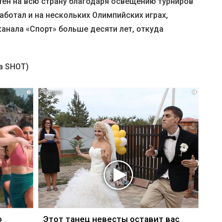
ен на всю страну благодаря освещению турниров
аботал и на нескольких Олимпийских играх,
анала «Спорт» больше десяти лет, откуда
а SHOT)
i
i
о
Этот танец невесты оставит вас