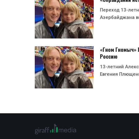
Переход 13-лет
Азербайджана в
«Гном Гномыч» П
Россию
13-летний Алек
Евгения Плющен