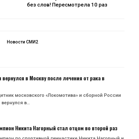
без слов! Пересмотрела 10 раз
Новости СМИ2
 вернулся в Москву после лечения от рака в
итник московского «Локомотива» и сборной России
 вернулся в…
пион Никита Нагорный стал отцом во второй раз
мпион по спортивной гимнастике Никита Нагорный и