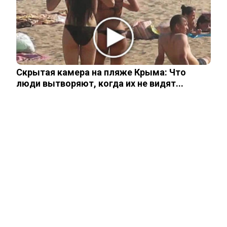
Related Posts
У пропавшего Усольцева оказалась
тайная семья
Скрытая камера на пляже Крыма: Что
люди вытворяют, когда их не видят...
Девушка, спасенная из рабства в
Мьянме, снова исчезла
Друзья и родственники уже начали
делить 700 млн наследства Усольцева
«Она не должна была существовать
без него»: криминалист рассказал о…