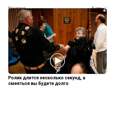
i
ПРОИСШЕСТВИЯ
Стало известно, что грозит рыбаку,
который видел, как тонут дети под
Звенигородом
Ролик длится несколько секунд, а
15 марта, 2026
смеяться вы будете долго