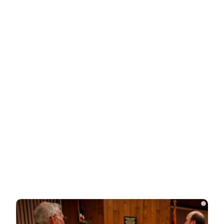
НОВОСТИ ПАРТНЕРОВ
Новости СМИ2
Related Posts
Друзья и родственники уже начали
делить 700 млн наследства Усольцева
«Она не должна была существовать
без него»: криминалист рассказал о…
СВУ сдетонировало у премиального
i
ресторана в Москве: погибли три…