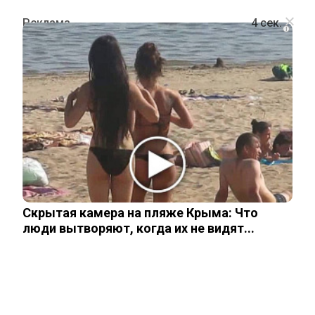
i
ПРОИСШЕСТВИЯ
Смертельное селфи: футболист
поскользнулся и разбился, делая
фото у водопада
Скрытая камера на пляже Крыма: Что
11 января, 2026
люди вытворяют, когда их не видят...