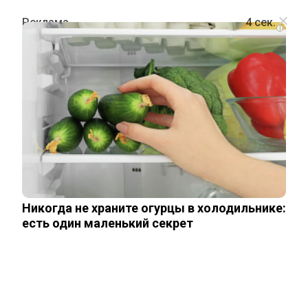
i
СПОРТ
Россия заявила о готовности
принять чемпионат Европы по
футболу в 2032 году
Никогда не храните огурцы в холодильнике:
28 октября, 2025
есть один маленький секрет