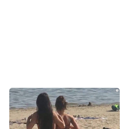
Евгений Алдонин вернулся в Москву
после лечения от рака в Германии
Олимпийский чемпион Никита Нагорный
стал отцом во второй раз
Российские спортсмены смогут
выступать с флагом и гимном:
подробности
i
Дина Аверина и Дмитрий Соловьев
скоро станут родителями