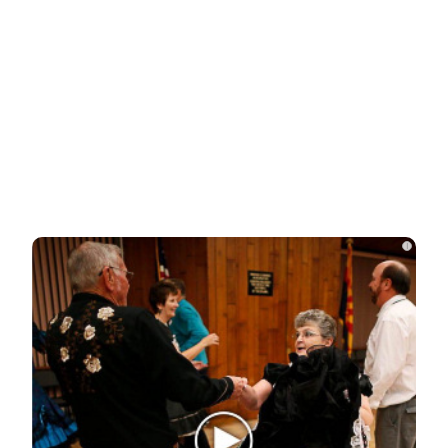
Почему в США досрочно уволили помогавшего
Украине генерала
НОВОСТИ ПАРТНЕРОВ
Новости СМИ2
i
Related Posts
В Киеве началась паника после ударов
ВС России
Стало известно, на каком языке