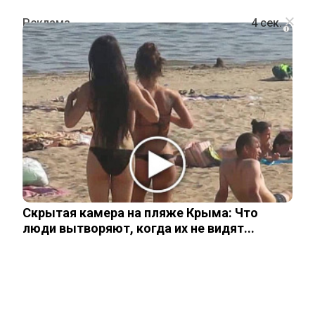
i
ПОЛИТИКА
Путин и Трамп провели телефонный
разговор: вот о чем говорили
мировые лидеры
Скрытая камера на пляже Крыма: Что
5 июля, 2026
люди вытворяют, когда их не видят...