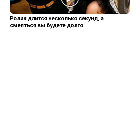
говорят Зеленский и его офис
Ролик длится несколько секунд, а
смеяться вы будете долго
Подсчитан размер вложений Запада в
проект «Антироссия»
Рожайте у себя: Трамп запретил
«родильный туризм» в Штатах
Одесситы и киевляне в панике –
Украина потеряла последние
«крупицы»…
Зеленский получил от Залужного