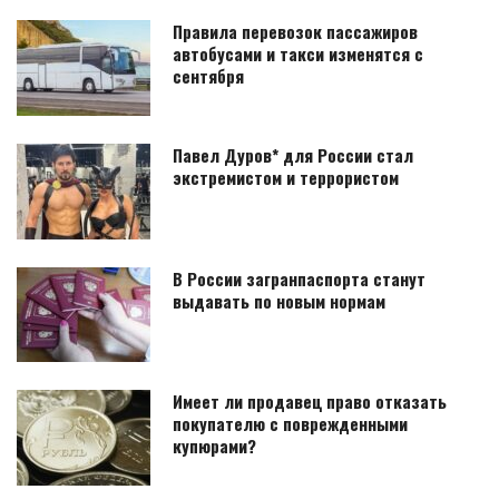
Правила перевозок пассажиров
автобусами и такси изменятся с
сентября
Павел Дуров* для России стал
экстремистом и террористом
В России загранпаспорта станут
выдавать по новым нормам
Имеет ли продавец право отказать
покупателю с поврежденными
купюрами?