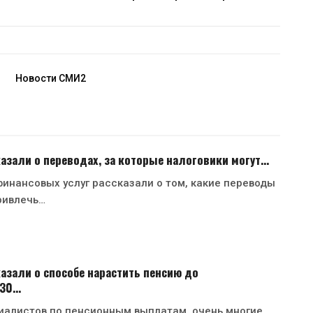
Новости СМИ2
азали о переводах, за которые налоговики могут…
инансовых услуг рассказали о том, какие переводы
ривлечь…
азали о способе нарастить пенсию до
130…
иалистов по пенсионным выплатам, очень многие