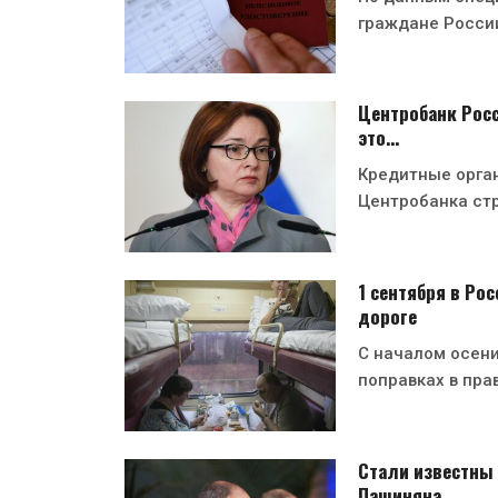
граждане Росси
Центробанк Росс
это…
Кредитные орган
Центробанка ст
1 сентября в Ро
дороге
С началом осени
поправках в пра
Стали известны 
Пашиняна