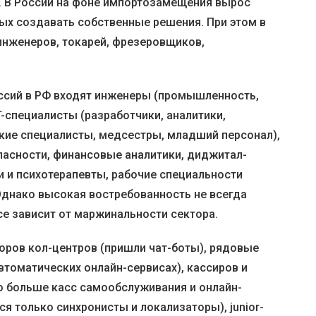
. В России на фоне импортозамещения вырос
ных создавать собственные решения. При этом в
инженеров, токарей, фрезеровщиков,
ссий в РФ входят инженеры (промышленность,
T-специалисты (разработчики, аналитики,
зкие специалисты, медсестры, младший персонал),
пасности, финансовые аналитики, диджитал-
и и психотерапевты, рабочие специальности
 Однако высокая востребованность не всегда
се зависит от маржинальности сектора.
торов кол-центров (пришли чат-боты), рядовые
втоматических онлайн-сервисах), кассиров и
о больше касс самообслуживания и онлайн-
ся только синхронисты и локализаторы), junior-