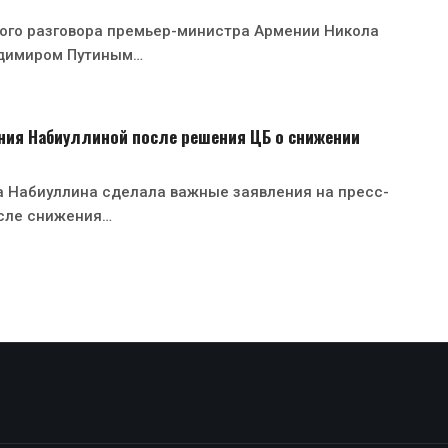
ного разговора премьер-министра Армении Никола
димиром Путиным…
ния Набиуллиной после решения ЦБ о снижении
а Набиуллина сделала важные заявления на пресс-
сле снижения…