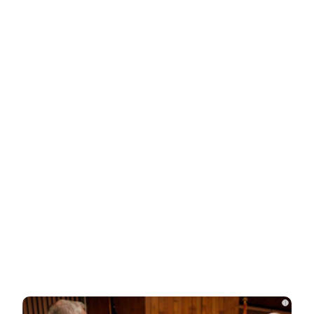
НОВОСТИ ПАРТНЕРОВ
Новости СМИ2
Related Posts
Родители в США стали называть
мальчиков этим русским именем
Переехавший в Россию китаец
рассказал, что его больше всего
поразило в…
i