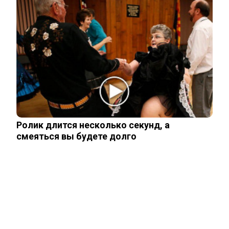
Правила перевозок пассажиров
автобусами и такси изменятся с
сентября
Павел Дуров* для России стал
экстремистом и террористом
В России загранпаспорта станут
Ролик длится несколько секунд, а
выдавать по новым нормам
смеяться вы будете долго
Имеет ли продавец право отказать
покупателю с поврежденными
купюрами?