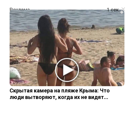
i
ОБЩЕСТВО
От наушников до гвоздей: врачи
показали неожиданные находки в
пациентах
Скрытая камера на пляже Крыма: Что
11 января, 2026
люди вытворяют, когда их не видят...