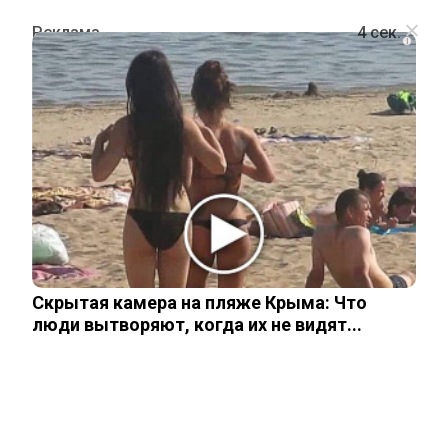
i
СПОРТ
«Остался один скелет»: новые фото
фигуристки Загитовой вызвали
панику у фанатов
Скрытая камера на пляже Крыма: Что
12 декабря, 2025
люди вытворяют, когда их не видят...