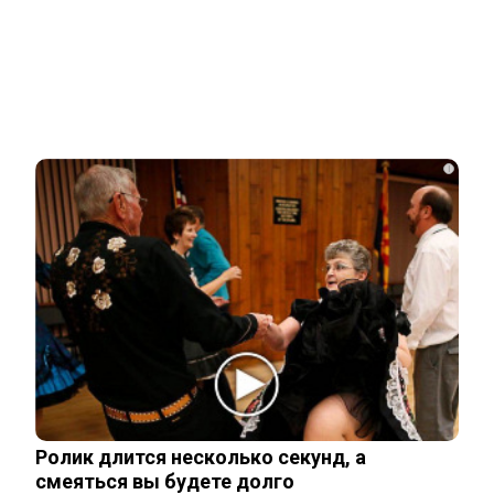
Новости СМИ2
Related Posts
Евгений Алдонин вернулся в Москву
после лечения от рака в Германии
i
Олимпийский чемпион Никита Нагорный
стал отцом во второй раз
Российские спортсмены смогут
выступать с флагом и гимном:
подробности
Ролик длится несколько секунд, а
смеяться вы будете долго