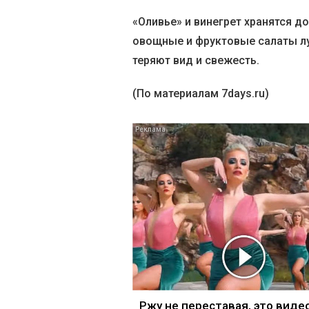
«Оливье» и винегрет хранятся д
овощные и фруктовые салаты лу
теряют вид и свежесть.
(По материалам 7days.ru)
Ржу не переставая, это виде