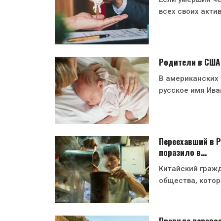
всех своих акти
Родители в США
В американских
русское имя Ива
Переехавший в Р
поразило в…
Китайский гражд
общества, котор
Правила перевоз