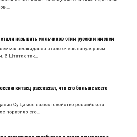
вов,…
 стали называть мальчиков этим русским именем
 семьях неожиданно стало очень популярным
н. В Штатах так…
оссию китаец рассказал, что его больше всего
анин Су Цзыся назвал свойство российского
ое поразило его…
ок пассажиров автобусами и такси изменятся с