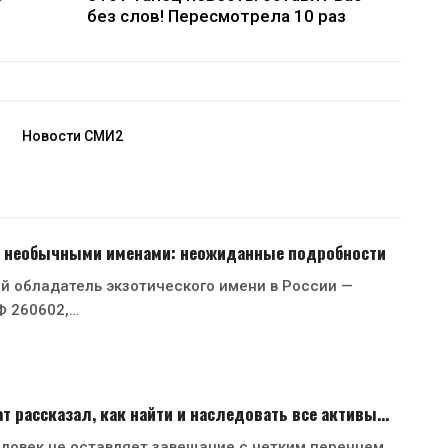
без слов! Пересмотрела 10 раз
Новости СМИ2
 с необычными именами: неожиданные подробности
й обладатель экзотического имени в России —
Ф 260602,…
 рассказал, как найти и наследовать все активы…
ловек не оставляет завещание с четким перечнем