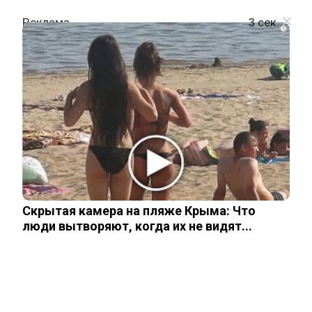
i
СПОРТ
Финансовая «передышка»: суд
разрешил Аршавину платить
меньше дочери от второй жены
Скрытая камера на пляже Крыма: Что
11 декабря, 2025
люди вытворяют, когда их не видят...