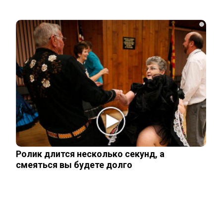
Олимпийский чемпион Никита Нагорный
стал отцом во второй раз
i
Российские спортсмены смогут
выступать с флагом и гимном:
подробности
Дина Аверина и Дмитрий Соловьев
скоро станут родителями
Ролик длится несколько секунд, а
смеяться вы будете долго
«Оправданий нет»: в Госдуме
отреагировали на новое спортивное…