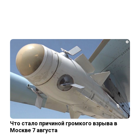
Related Posts
Неуловимая Ротару: певица покинула
окрестности Киева и обитает в…
i
Акиньшина и Козловский впервые
показали родившегося в мае сына.
Фото
Опытный врач рассказал о причине
травмы у Аллы Пугачевой – «это…
Что стало причиной громкого взрыва в
Москве 7 августа
Жанну Агузарову смогли тайно снять в