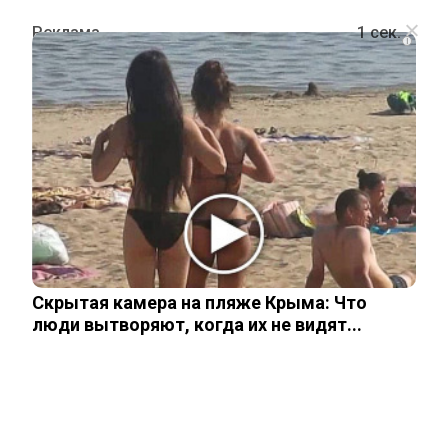
i
ШОУ-БИЗНЕС
«Думаю…»: Ксения Алферова
впервые высказалась о свадьбе
Бероева
Скрытая камера на пляже Крыма: Что
27 февраля, 2026
люди вытворяют, когда их не видят...