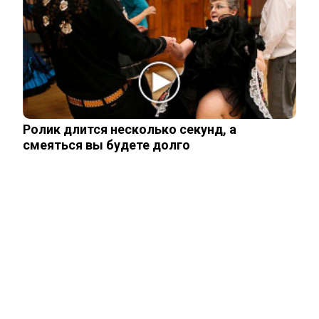
Новости СМИ2
Related Posts
Одесситы и киевляне в панике –
Украина потеряла последние
«крупицы»…
Ролик длится несколько секунд, а
смеяться вы будете долго
Зеленский «получил» от Залужного
«пощечину» после слов об Украине в…
Залужный заявил об исчерпании
ресурса прогресса: Украина применила
все…