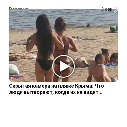
i
ПОЛИТИКА
Цифровой контур сжимается: РКН
удалил домены YouTube, WhatsApp*,
Instagram* и Facebook* из
нацсистемы
Скрытая камера на пляже Крыма: Что
люди вытворяют, когда их не видят...
12 февраля, 2026