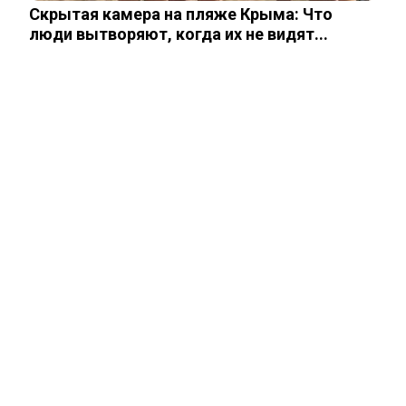
Скрытая камера на пляже Крыма: Что
Опытный врач рассказал о причине
травмы у Аллы Пугачевой – «это…
люди вытворяют, когда их не видят...
Жанну Агузарову смогли тайно снять в
отеле в компании молодого друга.…
Как выглядит повзрослевший
чеченский внук Аллы Пугачевой. Фото
Уехавший из России Семен Слепаков*
не смог спрятать две квартиры на…