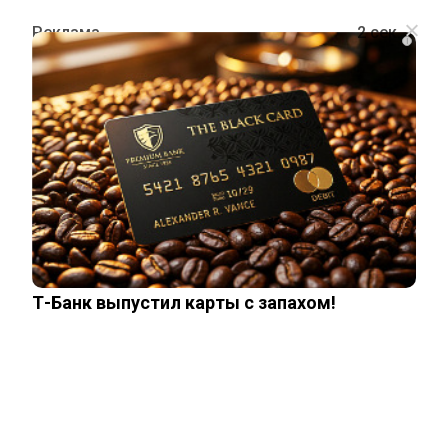
i
ШОУ-БИЗНЕС
Бренд Блиновской выставили на
торги: имя блогера и популярные
курсы продают из-за долгов
Т-Банк выпустил карты с запахом!
28 марта, 2026