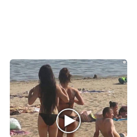
Пересмотрела 10 раз
НОВОСТИ ПАРТНЕРОВ
Новости СМИ2
Related Posts
i
Неуловимая Ротару: певица покинула
окрестности Киева и обитает в…
Акиньшина и Козловский впервые
показали родившегося в мае сына.
Фото