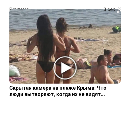
i
ОБЩЕСТВО
«Без сестры, но с волей»: Гита,
разделенная с сестрой-близняшкой
Зитой, рассказала о борьбе с
онкологией
Скрытая камера на пляже Крыма: Что
люди вытворяют, когда их не видят...
31 мая, 2026