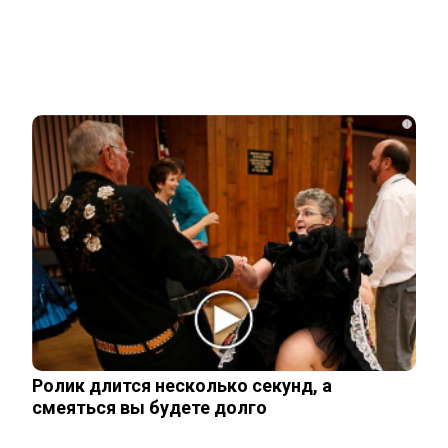
Related Posts
Опытный адвокат рассказал, как найти
и наследовать все активы…
i
Родители в США стали называть
мальчиков этим русским именем
Переехавший в Россию китаец
рассказал, что его больше всего
поразило в…
Ролик длится несколько секунд, а
смеяться вы будете долго
Правила перевозок пассажиров
автобусами и такси изменятся с