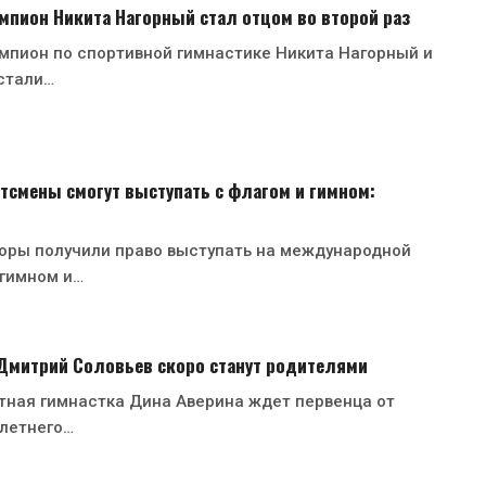
пион Никита Нагорный стал отцом во второй раз
мпион по спортивной гимнастике Никита Нагорный и
стали…
тсмены смогут выступать с флагом и гимном:
оры получили право выступать на международной
 гимном и…
 Дмитрий Соловьев скоро станут родителями
тная гимнастка Дина Аверина ждет первенца от
-летнего…