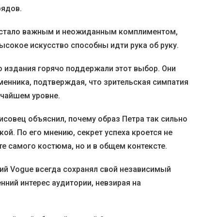
рядов.
о стало важным и неожиданным комплиментом,
ысокое искусство способны идти рука об руку.
о издания горячо поддержали этот выбор. Они
менника, подтверждая, что зрительская симпатия
очайшем уровне.
исовец объяснил, почему образ Петра так сильно
кой. По его мнению, секрет успеха кроется не
е самого костюма, но и в общем контексте.
кий Vogue всегда сохранял свой независимый
енний интерес аудитории, невзирая на