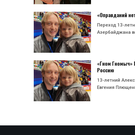
«Оправданий нет
Переход 13-лет
Азербайджана в
«Гном Гномыч» П
Россию
13-летний Алек
Евгения Плющен