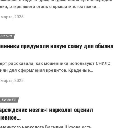
лка, открывшего огонь с крыши многоэтажки.…
 марта, 2025
ЕСТВО
енники придумали новую схему для обмана
ерт рассказала, как мошенники используют СНИЛС
иян для оформления кредитов. Краденые…
 марта, 2025
-БИЗНЕС
вреждение мозга»: нарколог оценил
чевное…
аменитого нарколога Василия Шурова есть