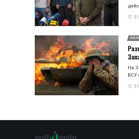
дейс
31
ПОЛ
Раз
Зап
На З
ВСУ 
31