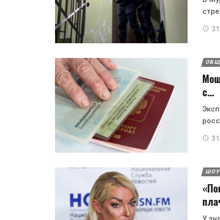
стре
31
ОБЩ
Мош
с…
Эксп
росс
31
ШОУ
«По
пла
У зн