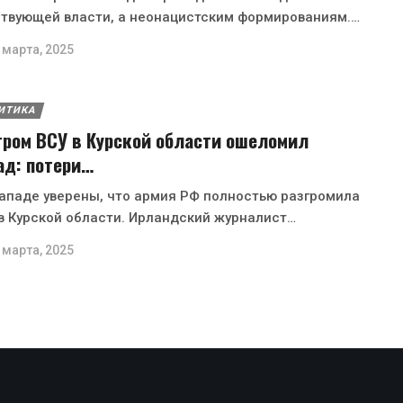
твующей власти, а неонацистским формированиям.…
 марта, 2025
ИТИКА
гром ВСУ в Курской области ошеломил
ад: потери…
ападе уверены, что армия РФ полностью разгромила
в Курской области. Ирландский журналист…
 марта, 2025