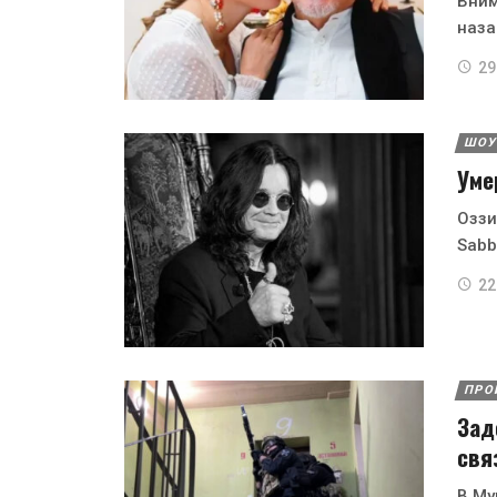
Вним
наза
29
ШОУ
Уме
Оззи
Sabb
22
ПРО
Зад
свя
В Му