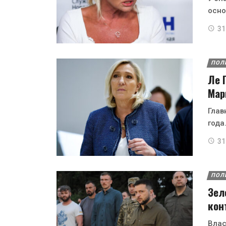
осно
31
ПОЛ
Ле 
Мар
Глав
года
31
ПОЛ
Зел
кон
Влас