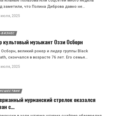
ательные пользователи соцсетей много недель
д заметили, что Полина Диброва давно не…
 июля, 2025
-БИЗНЕС
р культовый музыкант Оззи Осборн
 Осборн, великий рокер и лидер группы Black
ath, скончался в возрасте 76 лет. Его семья…
 июля, 2025
ИСШЕСТВИЯ
ержанный мурманский стрелок оказался
зан с…
рманске в ходе штурма штурма снайпер обезвредил