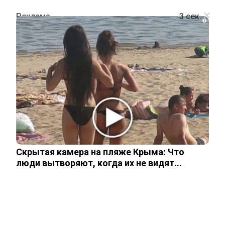
i
ОБЩЕСТВО
Астрологи назвали лучший день
декабря для реализации всех
задуманных планов
Скрытая камера на пляже Крыма: Что
19 декабря, 2025
люди вытворяют, когда их не видят...