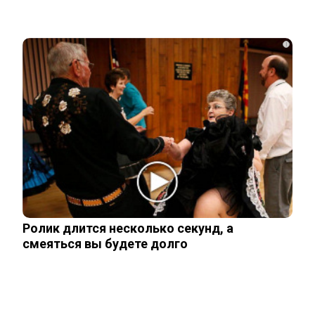
Родители в США стали называть
i
мальчиков этим русским именем
Переехавший в Россию китаец
рассказал, что его больше всего
поразило в…
Правила перевозок пассажиров
автобусами и такси изменятся с
сентября
Ролик длится несколько секунд, а
смеяться вы будете долго
Павел Дуров* для России стал
экстремистом и террористом