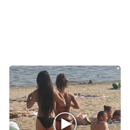
Этот танец невесты оставит вас без слов!
Пересмотрела 10 раз
НОВОСТИ ПАРТНЕРОВ
Новости СМИ2
Related Posts
i
У пропавшего Усольцева оказалась
тайная семья
Девушка, спасенная из рабства в
Мьянме, снова исчезла