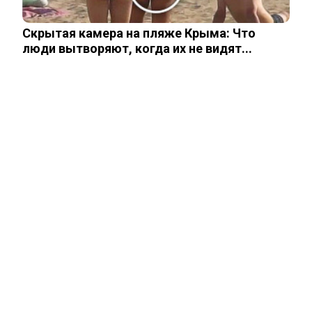
Скрытая камера на пляже Крыма: Что
Друзья и родственники уже начали
люди вытворяют, когда их не видят...
делить 700 млн наследства Усольцева
«Она не должна была существовать
без него»: криминалист рассказал о…
СВУ сдетонировало у премиального
ресторана в Москве: погибли три…
Тайцы потребовали смертной казни
для убийц россиян из Тюмени…