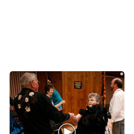
Ролик длится пару секунд, но вы будете в шоке
от увиденного
НОВОСТИ ПАРТНЕРОВ
Новости СМИ2
i
Related Posts
Рената Литвинова опубликовала
честное фото без макияжа