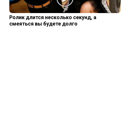
Зарабатывала миллиарды: куда
пропали несметные богатства Аллы…
Ролик длится несколько секунд, а
смеяться вы будете долго
Сквиччиарини отреагировал на
сообщения о смерти Лерчек
Что стало с Татьяной Арно, родившей
первенца в 43 года
Чего лишили сына Шепелева из-за
семейной драмы