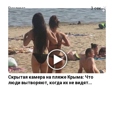
i
ШОУ-БИЗНЕС
Звезда «Бедной Насти» Елена
Корикова впервые появилась на
публике и шокировала поклонников
новым образом
Скрытая камера на пляже Крыма: Что
люди вытворяют, когда их не видят...
5 июля, 2026