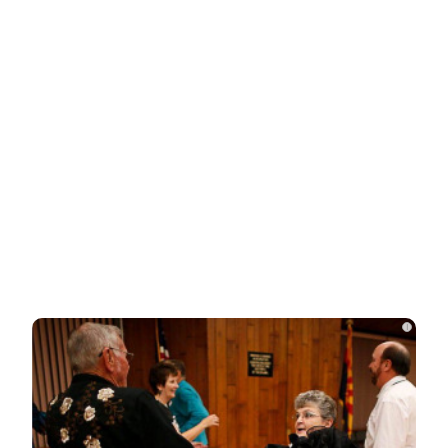
Родители в США стали называть
мальчиков этим русским именем
Переехавший в Россию китаец
рассказал, что его больше всего
поразило в…
Правила перевозок пассажиров
автобусами и такси изменятся с
сентября
i
Павел Дуров* для России стал
экстремистом и террористом