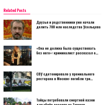
Related Posts
Друзья и родственники уже начали
делить 700 млн наследства Усольцева
«Она не должна была существовать
без него»: криминалист рассказал о…
СВУ сдетонировало у премиального
ресторана в Москве: погибли три…
Тайцы потребовали смертной казни
для убийц россиян из Тюмени…