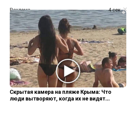
i
ПРОИСШЕСТВИЯ
Жертвами взрыва на челябинском
заводе «Пластмасс» стали уже 10
человек
Скрытая камера на пляже Крыма: Что
23 октября, 2025
люди вытворяют, когда их не видят...