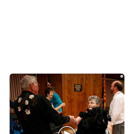
«Она не должна была существовать
без него»: криминалист рассказал о…
СВУ сдетонировало у премиального
ресторана в Москве: погибли три…
Тайцы потребовали смертной казни
i
для убийц россиян из Тюмени…
Тело россиянки нашли в Белграде
упакованным в чемоданы