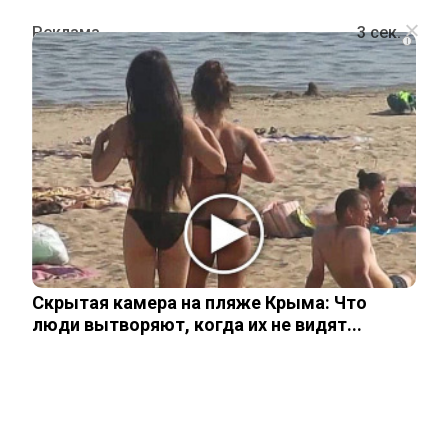
i
ШОУ-БИЗНЕС
Жена Петросяна отреагировала на
слова о своем «бабушкином
гардеробе»
Скрытая камера на пляже Крыма: Что
8 ноября, 2025
люди вытворяют, когда их не видят...