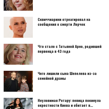
Сквиччиарини отреагировал на
сообщения о смерти Лерчек
Что стало с Татьяной Арно, родившей
первенца в 43 года
Чего лишили сына Шепелева из-за
семейной драмы
Неуловимая Ротару: певица покинула
окрестности Киева и обитает в…