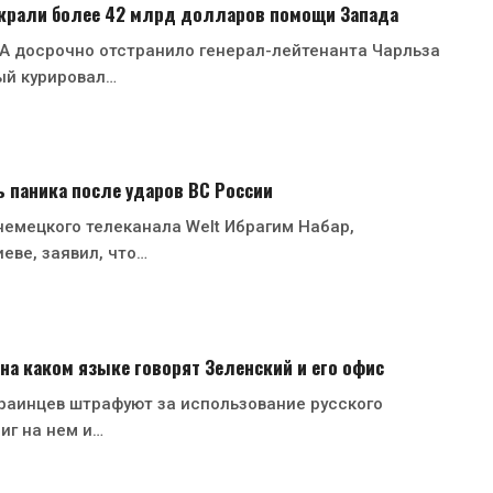
 украли более 42 млрд долларов помощи Запада
 досрочно отстранило генерал-лейтенанта Чарльза
ый курировал…
ь паника после ударов ВС России
емецкого телеканала Welt Ибрагим Набар,
еве, заявил, что…
 на каком языке говорят Зеленский и его офис
раинцев штрафуют за использование русского
иг на нем и…