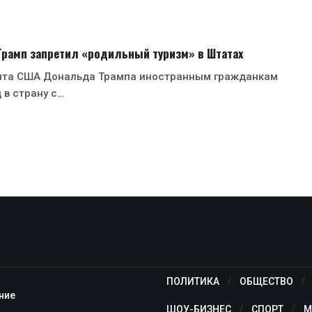
 Трамп запретил «родильный туризм» в Штатах
нта США Дональда Трампа иностранным гражданкам
 в страну с…
ПОЛИТИКА
ОБЩЕСТВО
ние
ШОУ-БИЗНЕС
СПОРТ
М