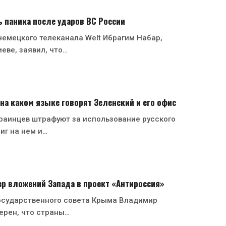
ь паника после ударов ВС России
емецкого телеканала Welt Ибрагим Набар,
еве, заявил, что…
 на каком языке говорят Зеленский и его офис
раинцев штрафуют за использование русского
иг на нем и…
р вложений Запада в проект «Антироссия»
осударственного совета Крыма Владимир
ерен, что страны…