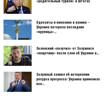
«родительный туризм» в Штатах
Одесситы и киевляне в панике –
Украина потеряла последние
«крупицы»…
Зеленский «получил» от Залужного
«пощечину» после слов об Украине в…
Залужный заявил об исчерпании
ресурса прогресса: Украина применила
все…