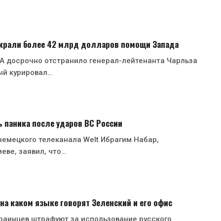
 украли более 42 млрд долларов помощи Запада
 досрочно отстранило генерал-лейтенанта Чарльза
ый курировал…
ь паника после ударов ВС России
емецкого телеканала Welt Ибрагим Набар,
еве, заявил, что…
 на каком языке говорят Зеленский и его офис
раинцев штрафуют за использование русского