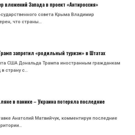
р вложений Запада в проект «Антироссия»
осударственного совета Крыма Владимир
ерен, что страны…
 Трамп запретил «родильный туризм» в Штатах
нта США Дональда Трампа иностранным гражданкам
 в страну с…
ляне в панике – Украина потеряла последние
тавке Анатолий Матвийчук, комментируя последние
рритории…