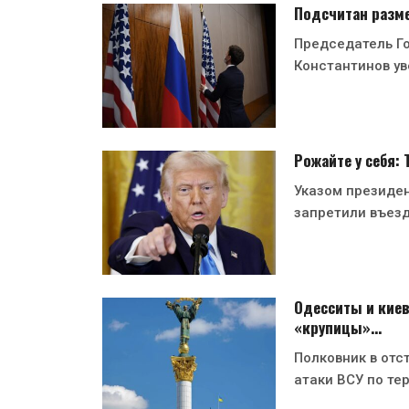
Подсчитан разме
Председатель Г
Константинов ув
Рожайте у себя:
Указом президе
запретили въезд
Одесситы и киев
«крупицы»…
Полковник в отс
атаки ВСУ по те