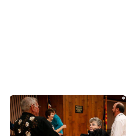
Одесситы и киевляне в панике –
Украина потеряла последние
«крупицы»…
Зеленский «получил» от Залужного
«пощечину» после слов об Украине в…
Залужный заявил об исчерпании
ресурса прогресса: Украина применила
все…
i
Владимир Путин подтвердил
масштабные кадровые изменения в
армии