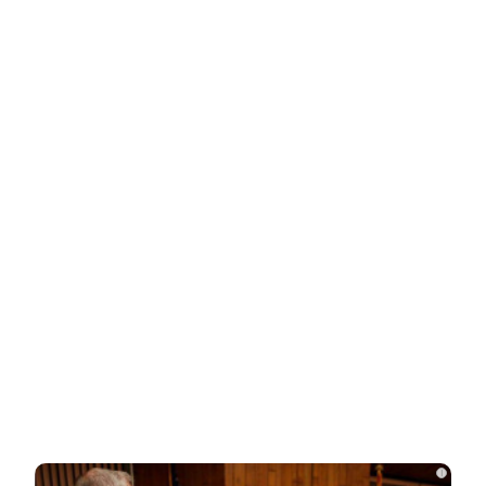
от увиденного
НОВОСТИ ПАРТНЕРОВ
Новости СМИ2
Related Posts
Одесситы и киевляне в панике –
Украина потеряла последние
«крупицы»…
Зеленский «получил» от Залужного
«пощечину» после слов об Украине в…
i