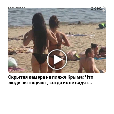
i
ПОЛИТИКА
Западные СМИ заявили о новом
уровне экономической войны против
России
Скрытая камера на пляже Крыма: Что
24 октября, 2025
люди вытворяют, когда их не видят...