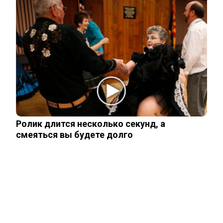
Залужный заявил об исчерпании
ресурса прогресса: Украина применила
все…
Владимир Путин подтвердил
масштабные кадровые изменения в
армии
Трамп отказал Зеленскому в поставках
Ролик длится несколько секунд, а
Patriot, но тот уже требует новое
смеяться вы будете долго
Мнение западного эксперта: Зеленский
заметно поменял подход к России