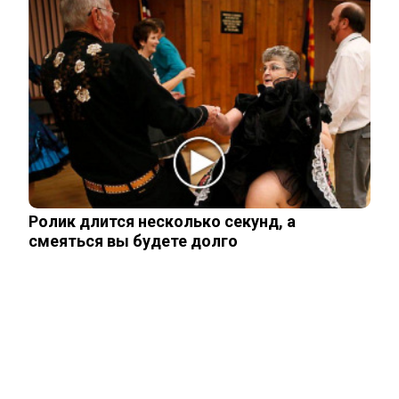
Рожайте у себя: Трамп запретил
«родильный туризм» в Штатах
Одесситы и киевляне в панике –
Украина потеряла последние
«крупицы»…
Зеленский получил от Залужного
Ролик длится несколько секунд, а
«пощечину» после слов об Украине в
смеяться вы будете долго
НАТО
Залужный заявил об исчерпании
ресурса прогресса: Украина применила
все…