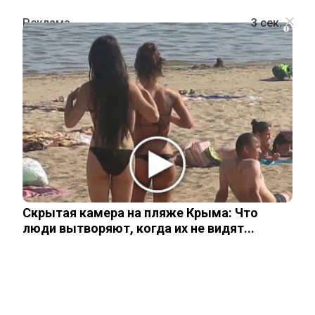
i
ПОЛИТИКА
Западные эксперты сравнили
коллективные фотографии с
саммитов БРИКС и G20
Скрытая камера на пляже Крыма: Что
7 июля, 2025
люди вытворяют, когда их не видят...