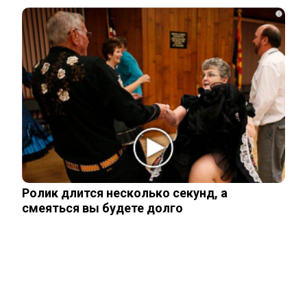
от порядков в ВСУ
i
Как на Украине украли более 42 млрд
долларов помощи Запада
В Киеве началась паника после ударов
ВС России
Ролик длится несколько секунд, а
смеяться вы будете долго
Стало известно, на каком языке
говорят Зеленский и его офис
Подсчитан размер вложений Запада в