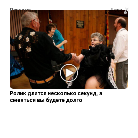
i
ШОУ-БИЗНЕС
Яровская призналась, почему
бросила смертельно больного
Лёвкина
Ролик длится несколько секунд, а
19 ноября, 2025
смеяться вы будете долго