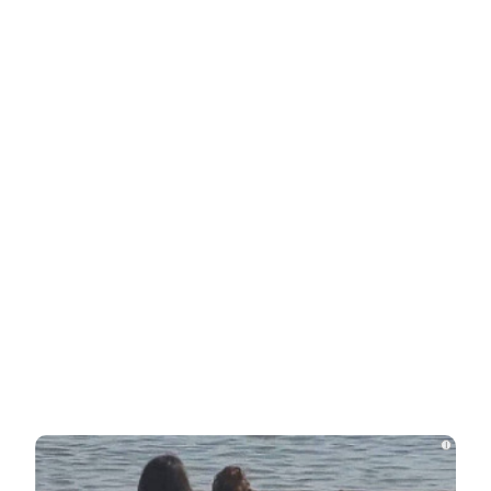
НОВОСТИ ПАРТНЕРОВ
Новости СМИ2
Related Posts
Неуловимая Ротару: певица покинула
окрестности Киева и обитает в…
Акиньшина и Козловский впервые
показали родившегося в мае сына.
Фото
Опытный врач рассказал о причине
i
травмы у Аллы Пугачевой – «это…