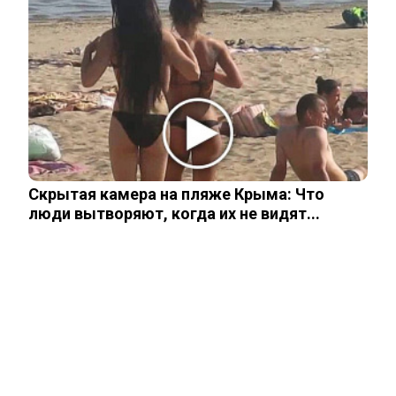
Жанну Агузарову смогли тайно снять в
отеле в компании молодого друга.…
Как выглядит повзрослевший
чеченский внук Аллы Пугачевой. Фото
Скрытая камера на пляже Крыма: Что
люди вытворяют, когда их не видят...
Уехавший из России Семен Слепаков*
не смог спрятать две квартиры на…
ЧИТАЙТЕ ТАКЖЕ