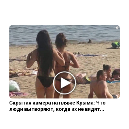
Стало известно, на каком языке
говорят Зеленский и его офис
i
Подсчитан размер вложений Запада в
проект «Антироссия»
Рожайте у себя: Трамп запретил
«родильный туризм» в Штатах
Одесситы и киевляне в панике –
Скрытая камера на пляже Крыма: Что
Украина потеряла последние
«крупицы»…
люди вытворяют, когда их не видят...