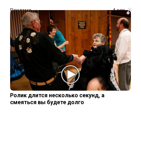
i
ПОЛИТИКА
Выход из протокола? Эксперт
объяснил жест Владимира Путина
во время визита в Китай
Ролик длится несколько секунд, а
21 мая, 2026
смеяться вы будете долго