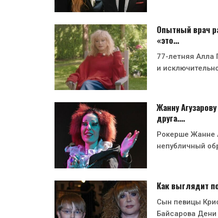
Опытный врач ра
«это…
77-летняя Алла 
и исключительн
Жанну Агузарову
друга.…
Рокерше Жанне А
непубличный об
Как выглядит п
Сын певицы Кри
Байсарова Дени