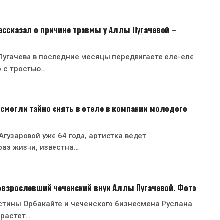
ссказал о причине травмы у Аллы Пугачевой –
Пугачева в последние месяцы передвигаете еле-еле
о с тростью…
 смогли тайно снять в отеле в компании молодого
гузаровой уже 64 года, артистка ведет
раз жизни, известна…
овзрослевший чеченский внук Аллы Пугачевой. Фото
стины Орбакайте и чеченского бизнесмена Руслана
 растет…