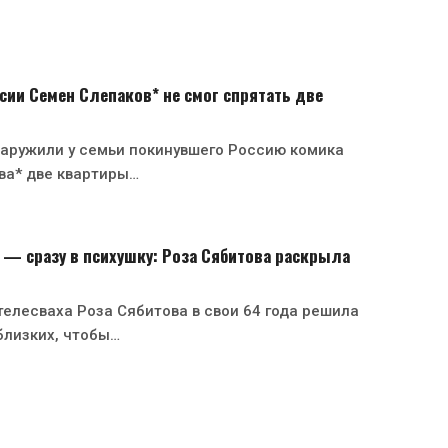
сии Семен Слепаков* не смог спрятать две
аружили у семьи покинувшего Россию комика
ва* две квартиры…
— сразу в психушку: Роза Сябитова раскрыла
телесваха Роза Сябитова в свои 64 года решила
близких, чтобы…