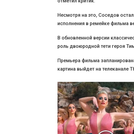
отметил критик.
Несмотря на это, Соседов оста
исполнения в ремейке фильма в
В обновленной версии классиче
роль двоюродной тети героя Ти
Премьера фильма запланирована 
картина выйдет на телеканале Т