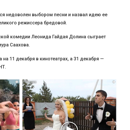
лся недоволен выбором песни и назвал идею ее
еликого режиссера бредовой.
ской комедии Леонида Гайдая Долина сыграет
мура Саахова.
на 11 декабря в кинотеатрах, а 31 декабря —
НТ.
i
i