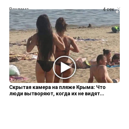
i
ОБЩЕСТВО
Вячеслав Володин рассказал
россиянам о новых июньских
законах
Скрытая камера на пляже Крыма: Что
1 июня, 2026
люди вытворяют, когда их не видят...