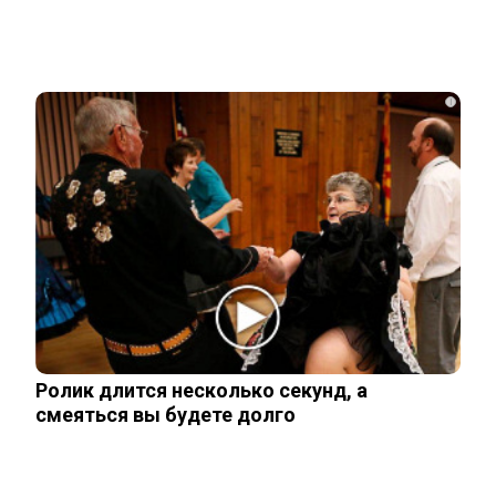
неожиданные подробности
i
Опытный адвокат рассказал, как найти
и наследовать все активы…
Родители в США стали называть
мальчиков этим русским именем
Переехавший в Россию китаец
рассказал, что его больше всего
Ролик длится несколько секунд, а
поразило в…
смеяться вы будете долго
Правила перевозок пассажиров