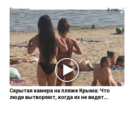
i
ШОУ-БИЗНЕС
«Вы прокурор, вы судья?»: Лепс
резко вступился за Долину на фоне
скандала с квартирой
Скрытая камера на пляже Крыма: Что
29 ноября, 2025
люди вытворяют, когда их не видят...