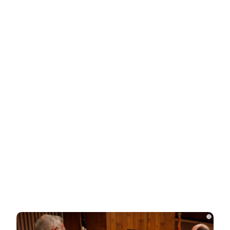
НОВОСТИ ПАРТНЕРОВ
Новости СМИ2
Related Posts
Неуловимая Ротару: певица покинула
окрестности Киева и обитает в…
Акиньшина и Козловский впервые
показали родившегося в мае сына.
Фото
i