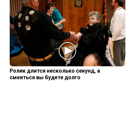
Опытный врач рассказал о причине
травмы у Аллы Пугачевой – «это…
Жанну Агузарову смогли тайно снять в
отеле в компании молодого друга.…
Как выглядит повзрослевший
Ролик длится несколько секунд, а
чеченский внук Аллы Пугачевой. Фото
смеяться вы будете долго
Уехавший из России Семен Слепаков*
не смог спрятать две квартиры на…