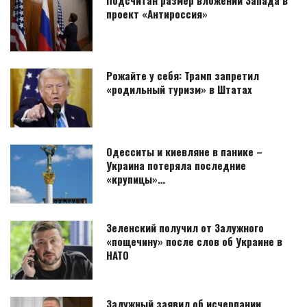
проект «Антироссия»
Рожайте у себя: Трамп запретил
«родильный туризм» в Штатах
Одесситы и киевляне в панике –
Украина потеряла последние
«крупицы»…
Зеленский получил от Залужного
«пощечину» после слов об Украине в
НАТО
Залужный заявил об исчерпании