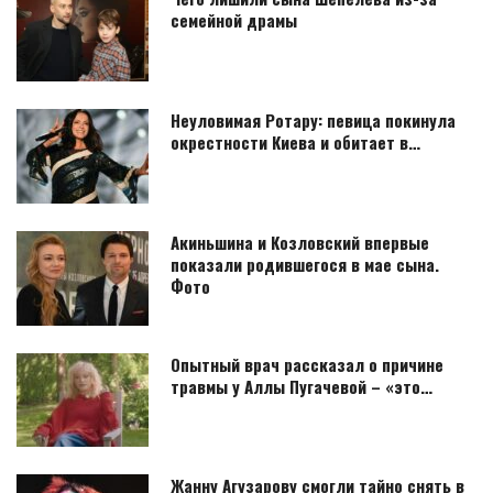
семейной драмы
Неуловимая Ротару: певица покинула
окрестности Киева и обитает в…
Акиньшина и Козловский впервые
показали родившегося в мае сына.
Фото
Опытный врач рассказал о причине
травмы у Аллы Пугачевой – «это…
Жанну Агузарову смогли тайно снять в