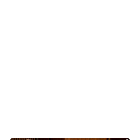
Никогда не храните огурцы в холодильнике:
есть один маленький секрет
НОВОСТИ ПАРТНЕРОВ
Новости СМИ2
Related Posts
Как живут дети с необычными именами:
неожиданные подробности
Опытный адвокат рассказал, как найти
и наследовать все активы…