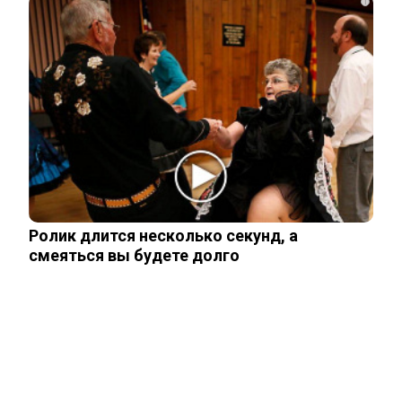
i
Родители в США стали называть
мальчиков этим русским именем
Переехавший в Россию китаец
рассказал, что его больше всего
поразило в…
Ролик длится несколько секунд, а
Правила перевозок пассажиров
смеяться вы будете долго
автобусами и такси изменятся с
сентября
Павел Дуров* для России стал
экстремистом и террористом