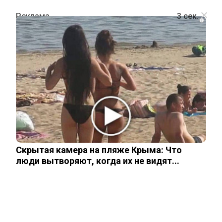
i
ОБЩЕСТВО
Во Франции найден мертвым врач,
обещавший рассказать правду об
операциях жены Макрона
Скрытая камера на пляже Крыма: Что
3 июля, 2025
люди вытворяют, когда их не видят...