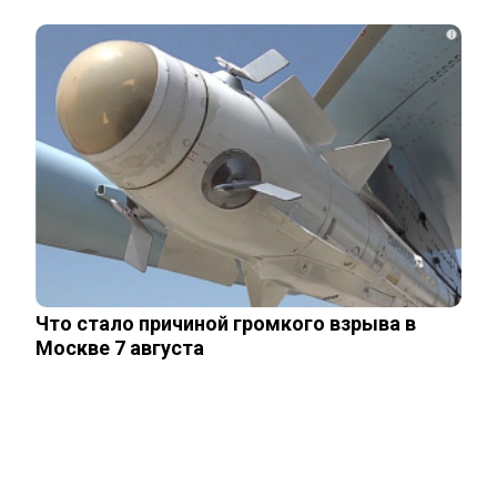
i
Рожайте у себя: Трамп запретил
«родительный туризм» в Штатах
Одесситы и киевляне в панике –
Украина потеряла последние
«крупицы»…
Что стало причиной громкого взрыва в
Зеленский «получил» от Залужного
Москве 7 августа
«пощечину» после слов об Украине в…
Залужный заявил об исчерпании
ресурса прогресса: Украина применила