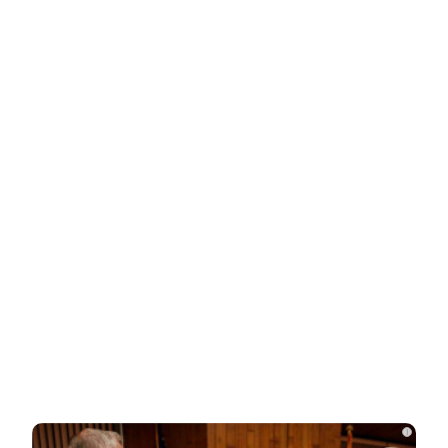
Ролик из Омска: вы будете смеяться долго
НОВОСТИ ПАРТНЕРОВ
Новости СМИ2
Related Posts
Глава британской армии пришел в ужас
от порядков в ВСУ
Как на Украине украли более 42 млрд
долларов помощи Запада
i