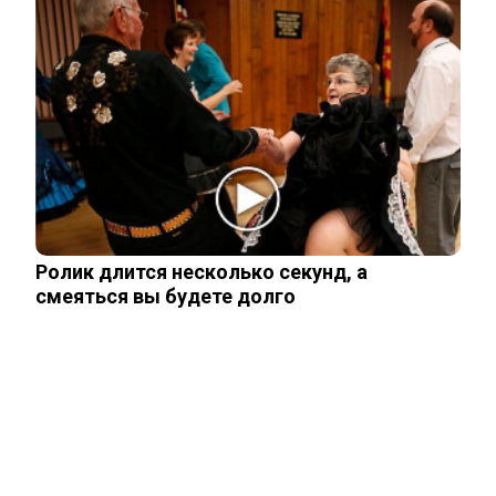
В Киеве началась паника после ударов
ВС России
Стало известно, на каком языке
говорят Зеленский и его офис
Ролик длится несколько секунд, а
Подсчитан размер вложений Запада в
проект «Антироссия»
смеяться вы будете долго
Рожайте у себя: Трамп запретил
«родильный туризм» в Штатах