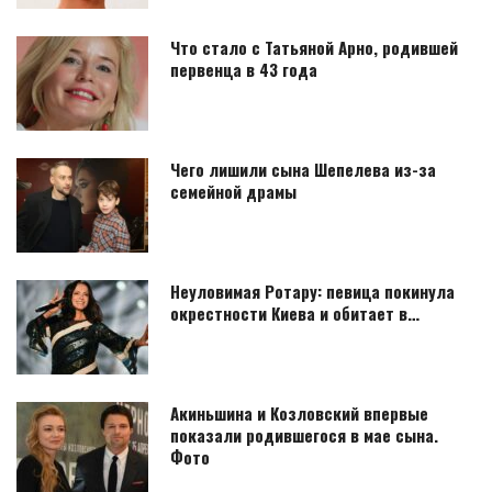
Что стало с Татьяной Арно, родившей
первенца в 43 года
Чего лишили сына Шепелева из-за
семейной драмы
Неуловимая Ротару: певица покинула
окрестности Киева и обитает в…
Акиньшина и Козловский впервые
показали родившегося в мае сына.
Фото