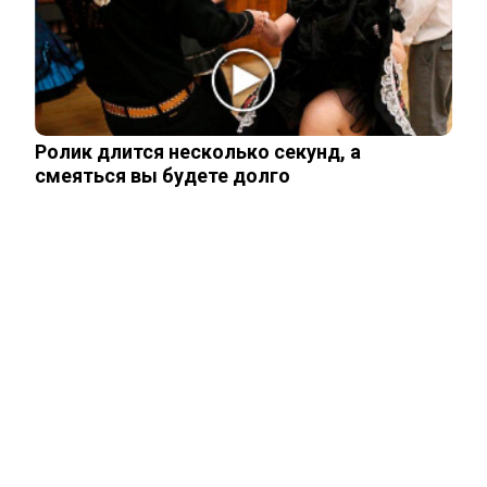
«пощечину» после слов об Украине в
НАТО
Залужный заявил об исчерпании
ресурса прогресса: Украина применила
Ролик длится несколько секунд, а
все…
смеяться вы будете долго
ЧИТАЙТЕ ТАКЖЕ
ЧИТАЙТЕ ТАКЖЕ