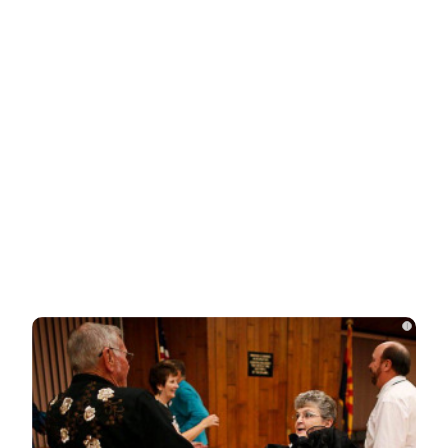
говорят Зеленский и его офис
Подсчитан размер вложений Запада в
проект «Антироссия»
Рожайте у себя: Трамп запретил
«родильный туризм» в Штатах
i
Одесситы и киевляне в панике –
Украина потеряла последние
«крупицы»…
Зеленский получил от Залужного