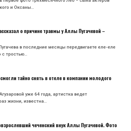
ь первое фото трехмесячного Лео – сына актеров
кого и Оксаны…
ссказал о причине травмы у Аллы Пугачевой –
Пугачева в последние месяцы передвигаете еле-еле
о с тростью…
 смогли тайно снять в отеле в компании молодого
гузаровой уже 64 года, артистка ведет
раз жизни, известна…
овзрослевший чеченский внук Аллы Пугачевой. Фото