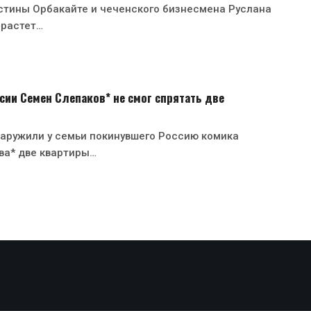
стины Орбакайте и чеченского бизнесмена Руслана
 растет…
сии Семен Слепаков* не смог спрятать две
аружили у семьи покинувшего Россию комика
ва* две квартиры…