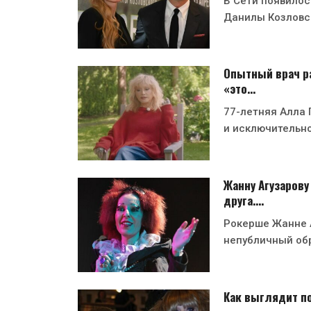
В Сети появилос
Данилы Козловс
Опытный врач ра
«это…
77-летняя Алла 
и исключительн
Жанну Агузарову
друга.…
Рокерше Жанне А
непубличный об
Как выглядит п