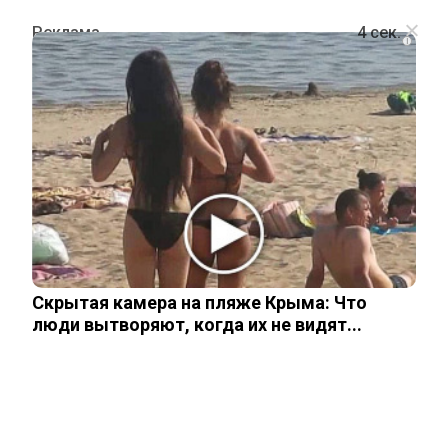
i
ШОУ-БИЗНЕС
В зоне проведения СВО погиб актер
из «Следа» Павел Чернявский
15 мая, 2026
Скрытая камера на пляже Крыма: Что
люди вытворяют, когда их не видят...