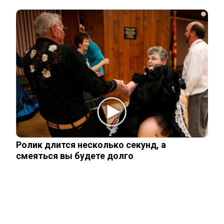
показали родившегося в мае сына.
Фото
i
Опытный врач рассказал о причине
травмы у Аллы Пугачевой – «это…
Жанну Агузарову смогли тайно снять в
отеле в компании молодого друга.…
Ролик длится несколько секунд, а
смеяться вы будете долго
Как выглядит повзрослевший
чеченский внук Аллы Пугачевой. Фото
Уехавший из России Семен Слепаков*
не смог спрятать две квартиры на…